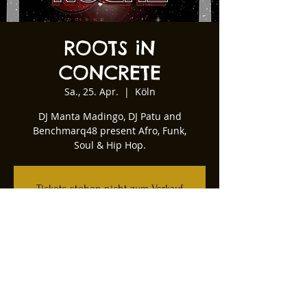
ROOTS iN
CONCRETE
Sa., 25. Apr.
  |  
Köln
DJ Manta Madingo, DJ Patu and
Benchmarq48 present Afro, Funk,
Soul & Hip Hop.
Tickets stehen nicht zum Verkauf
Andere Veranstaltungen ansehen
Zeit & Ort
25. Apr. 2026, 22:00
Köln, Kartäuserwall 12, 50678 Köln,