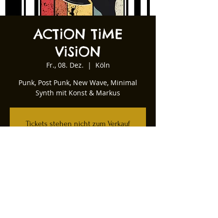
ACTiON TiME
ViSiON
Fr., 08. Dez.
  |  
Köln
Punk, Post Punk, New Wave, Minimal
Synth mit Konst & Markus
Tickets stehen nicht zum Verkauf
Andere Veranstaltungen ansehen
Zeit & Ort
08. Dez. 2023, 22:00
Köln, Kartäuserwall 12, 50678 Köln,
Deutschland