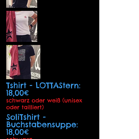
Tshirt - LOTTAStern:
18,00€
schwarz oder weiß (unisex
oder tailliert)
SoliTshirt -
Buchstabensuppe:
18,00€