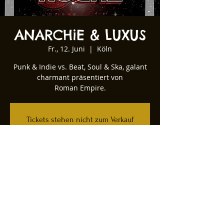
ANARCHiE & LUXUS
Fr., 12. Juni
  |  
Köln
Punk & Indie vs. Beat, Soul & Ska, galant
charmant präsentiert von
Roman Empire.
Tickets stehen nicht zum Verkauf
Andere Veranstaltungen ansehen
Zeit & Ort
12. Juni 2026, 22:00
Köln, Kartäuserwall 12, 50678 Köln,
Deutschland