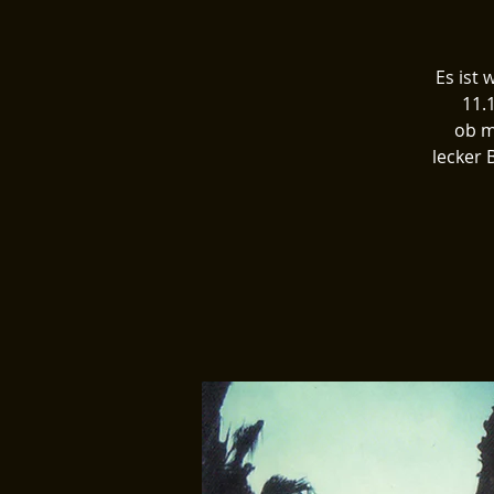
Es ist
11.
ob m
lecker 