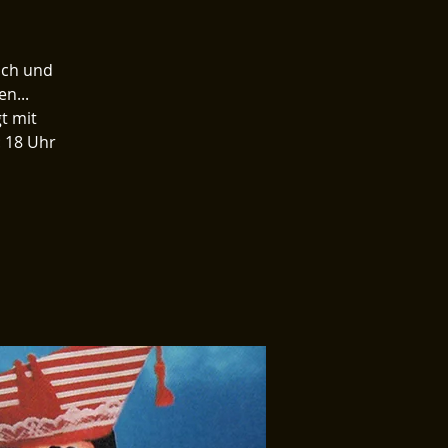
och und
n...
t mit
: 18 Uhr