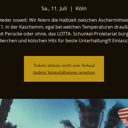
Sa., 11. Juli
  |  
Köln
 wieder soweit: Wir feiern die Halbzeit zwischen Aschermittw
11. in der Kaschemm, egal bei welchen Temperaturen drauße
it Perücke oder ohne, das LOTTA- Schunkel-Proletariat bürg
Bierchen und kölschen Hits für beste Unterhaltung!!! Einlass
Tickets stehen nicht zum Verkauf
Andere Veranstaltungen ansehen