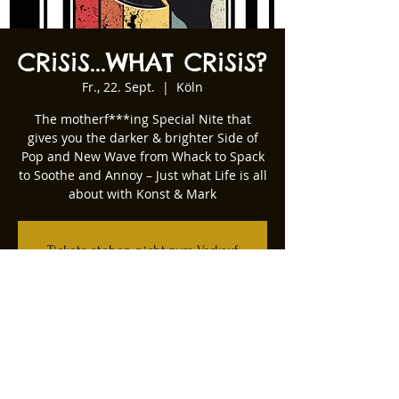
CRiSiS...WHAT CRiSiS?
Fr., 22. Sept.
  |  
Köln
The motherf***ing Special Nite that
gives you the darker & brighter Side of
Pop and New Wave from Whack to Spack
to Soothe and Annoy – Just what Life is all
about with Konst & Mark
Tickets stehen nicht zum Verkauf
Andere Veranstaltungen ansehen
Zeit & Ort
22. Sept. 2023, 22:00
Köln, Kartäuserwall 12, 50678 Köln,