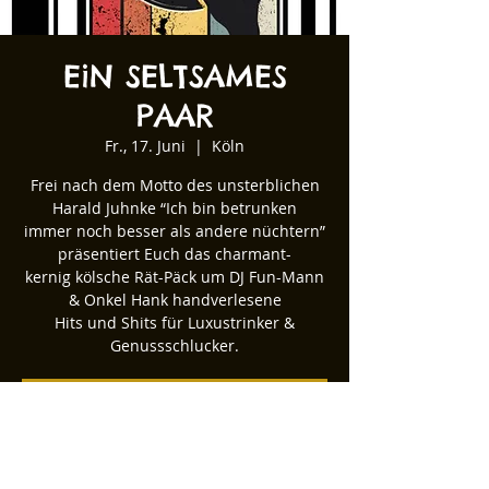
EiN SELTSAMES
PAAR
Fr., 17. Juni
  |  
Köln
Frei nach dem Motto des unsterblichen
Harald Juhnke “Ich bin betrunken
immer noch besser als andere nüchtern”
präsentiert Euch das charmant-
kernig kölsche Rät-Päck um DJ Fun-Mann
& Onkel Hank handverlesene
Hits und Shits für Luxustrinker &
Genussschlucker.
Tickets stehen nicht zum Verkauf
Andere Veranstaltungen ansehen