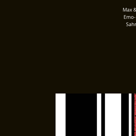
Max &
Emo- 
Sahn