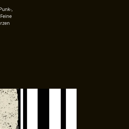
Punk-,
 Feine
erzen