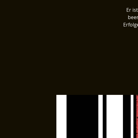
Er i
been
Erfolg