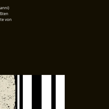
anni)
ößten
ute von