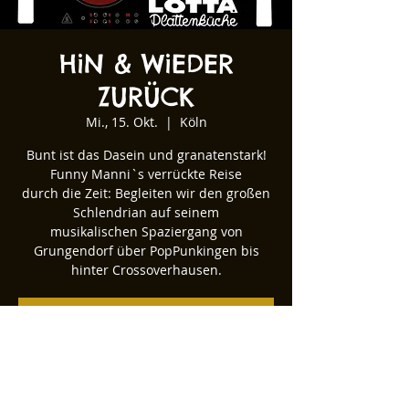
HiN & WiEDER
ZURÜCK
Mi., 15. Okt.
  |  
Köln
Bunt ist das Dasein und granatenstark!
Funny Manni`s verrückte Reise
durch die Zeit: Begleiten wir den großen
Schlendrian auf seinem
musikalischen Spaziergang von
Grungendorf über PopPunkingen bis
hinter Crossoverhausen.
Tickets stehen nicht zum Verkauf
Andere Veranstaltungen ansehen