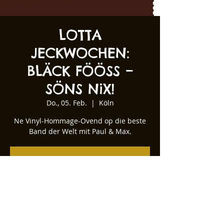
LOTTA
JECKWOCHEN:
BLÄCK FÖÖSS –
SÖNS NiX!
Do., 05. Feb.
  |  
Köln
Ne Vinyl-Hommage-Ovend op die beste
Band der Welt mit Paul & Max.
Tickets stehen nicht zum Verkauf
Andere Veranstaltungen ansehen
Zeit & Ort