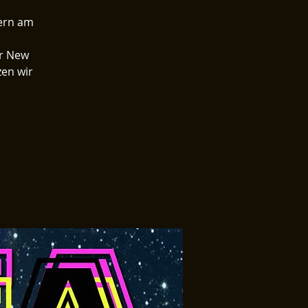
tern am
er New
zen wir