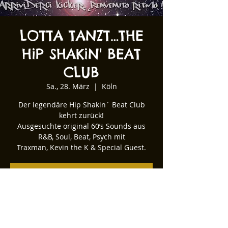
LOTTA TANZT…THE
HiP SHAKiN' BEAT
CLUB
Sa., 28. März
  |  
Köln
Der legendäre Hip Shakin´ Beat Club
kehrt zurück!
Ausgesuchte original 60’s Sounds aus
R&B, Soul, Beat, Psych mit
Traxman, Kevin the K & Special Guest.
Tickets stehen nicht zum Verkauf
Andere Veranstaltungen ansehen