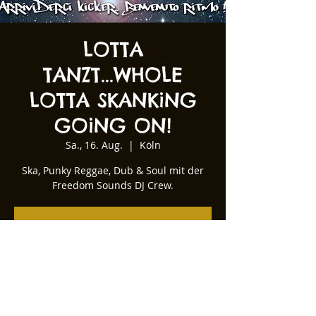
LOTTA
TANZT...WHOLE
LOTTA SKANKiNG
GOiNG ON!
Sa., 16. Aug.
  |  
Köln
Ska, Punky Reggae, Dub & Soul mit der
Freedom Sounds DJ Crew.
Tickets stehen nicht zum Verkauf
Andere Veranstaltungen ansehen
Zeit & Ort