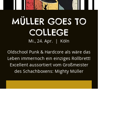
MÜLLER GOES TO
COLLEGE
Mi., 24. Apr.
  |  
Köln
Oldschool Punk & Hardcore als wäre das
Leben immernoch ein einziges Rollbrett!
Excellent aussortiert vom Großmeister
des Schachboxens: Mighty Müller
Tickets stehen nicht zum Verkauf
Andere Veranstaltungen ansehen
Zeit & Ort
24. Apr. 2024, 22:00