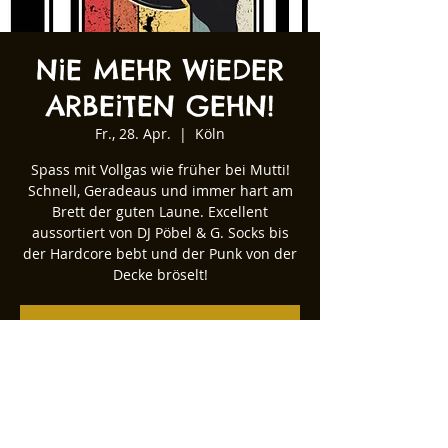
NiE MEHR WiEDER
ARBEiTEN GEHN!
Fr., 28. Apr.
  |  
Köln
Spass mit Vollgas wie früher bei Mutti!
Schnell, Geradeaus und immer hart am
Brett der guten Laune. Excellent
aussortiert von DJ Pöbel & G. Socks bis
der Hardcore bebt und der Punk von der
Decke bröselt!
Tickets stehen nicht zum Verkauf
Andere Veranstaltungen ansehen
Zeit & Ort