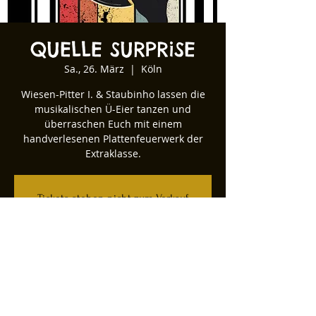
QUELLE SURPRiSE
Sa., 26. März
  |  
Köln
Wiesen-Pitter I. & Staubinho lassen die
musikalischen Ü-Eier tanzen und
überraschen Euch mit einem
handverlesenen Plattenfeuerwerk der
Extraklasse.
Tickets stehen nicht zum Verkauf
Andere Veranstaltungen ansehen
Zeit & Ort
26. März 2022, 21:00
Köln, Kartäuserwall 12, 50678 Köln,