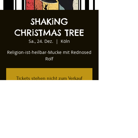
SHAKiNG
CHRiSTMAS TREE
Sa., 24. Dez.
  |  
Köln
Religion-ist-heilbar-Mucke mit Rednosed
Rolf
Tickets stehen nicht zum Verkauf
Andere Veranstaltungen ansehen
Zeit & Ort
24. Dez. 2022, 23:00
Köln, Kartäuserwall 12, 50678 Köln,
Deutschland