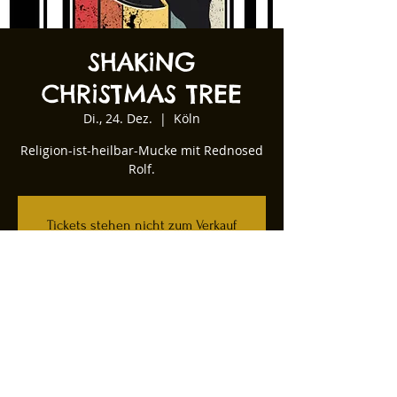
SHAKiNG
CHRiSTMAS TREE
Di., 24. Dez.
  |  
Köln
Religion-ist-heilbar-Mucke mit Rednosed
Rolf.
Tickets stehen nicht zum Verkauf
Andere Veranstaltungen ansehen
Zeit & Ort
24. Dez. 2024, 23:00
Köln, Kartäuserwall 12, 50678 Köln,
Deutschland