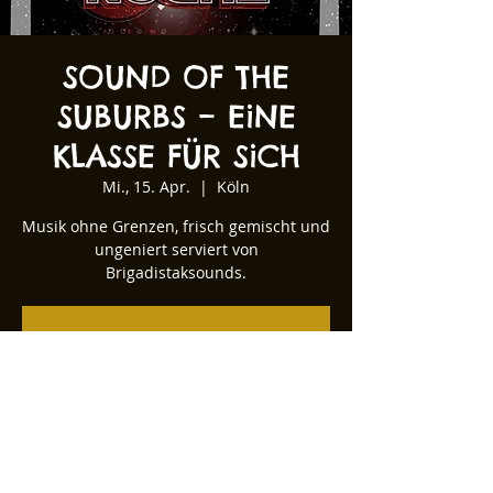
SOUND OF THE
SUBURBS – EiNE
KLASSE FÜR SiCH
Mi., 15. Apr.
  |  
Köln
Musik ohne Grenzen, frisch gemischt und
ungeniert serviert von
Brigadistaksounds.
Tickets stehen nicht zum Verkauf
Andere Veranstaltungen ansehen
Zeit & Ort