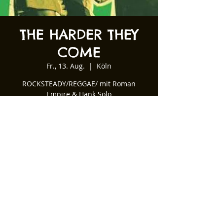
THE HARDER THEY
COME
Fr., 13. Aug.
  |  
Köln
ROCKSTEADY/REGGAE/ mit Roman
Empire & Hank Solo
Zeit & Ort
13. Aug. 2021, 22:00 – 14. Aug. 2021,
02:00
Köln, Kartäuserwall 12, 50678 Köln,
Deutschland