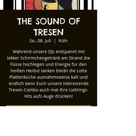
THE SOUND OF
TRESEN
Sa., 08. Juli
  |  
Köln
Während unsere DJs entspannt mit
lekker Schirmchengetränk am Strand die
Füsse hochlegen und Energie für den
heißen Herbst tanken bleibt die Lotta
Plattenküche ausnahmsweise kalt und
endlich kann Euch unsere liebreizende
Tresen-Combo auch mal Ihre Lieblings-
Hits aufs Auge drücken!
Tickets stehen nicht zum Verkauf
Andere Veranstaltungen ansehen