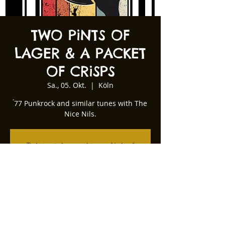
TWO PiNTS OF
LAGER & A PACKET
OF CRiSPS
Sa., 05. Okt.
  |  
Köln
́77 Punkrock and similar tunes with The
Nice Nils.
Tickets stehen nicht zum Verkauf
Andere Veranstaltungen ansehen
Zeit & Ort
05. Okt. 2024, 22:00