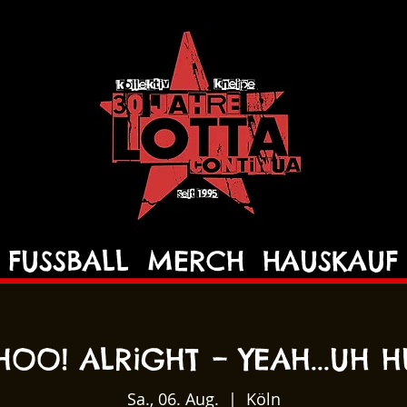
FUSSBALL
MERCH
HAUSKAUF
OO! ALRiGHT – YEAH...UH 
Sa., 06. Aug.
  |  
Köln