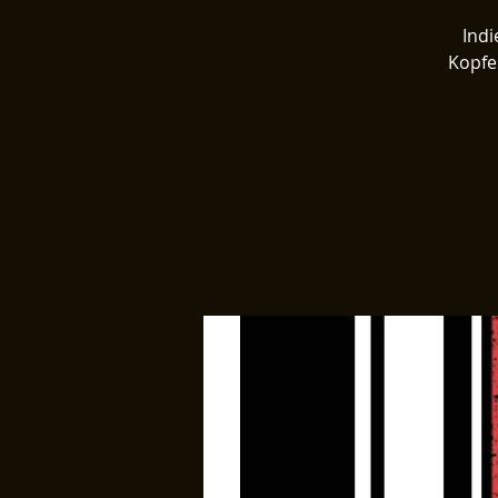
Ind
Kopfes